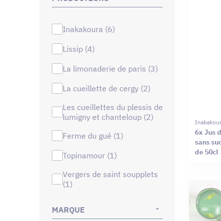
inakakoura (6)
lissip (4)
la limonaderie de paris (3)
la cueillette de cergy (2)
les cueillettes du plessis de
lumigny et chanteloup (2)
Inakakou
6x Jus d
ferme du gué (1)
sans suc
de 50cl
topinamour (1)
vergers de saint soupplets
(1)
MARQUE