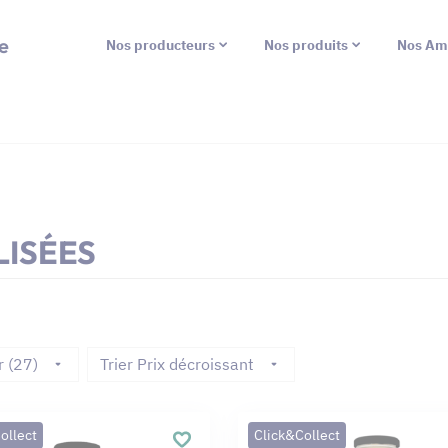
e
Nos producteurs
Nos produits
Nos Am
ISÉES
r (27)
Trier Prix décroissant
ollect
Click&Collect