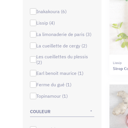
inakakoura (6)
lissip (4)
la limonaderie de paris (3)
la cueillette de cergy (2)
les cueillettes du plessis
(2)
Lissip
Sirop C
earl benoit maurice (1)
ferme du gué (1)
topinamour (1)
COULEUR