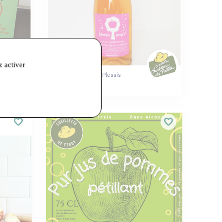
z activer
Les Cueillettes Du Plessis
Plessis Pop'