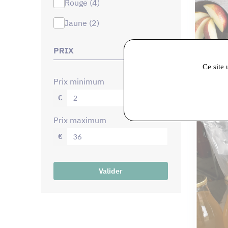
rouge (4)
jaune (2)
PRIX
Ce site 
Lissip
prix minimum
Sirop G
€
prix maximum
€
Valider