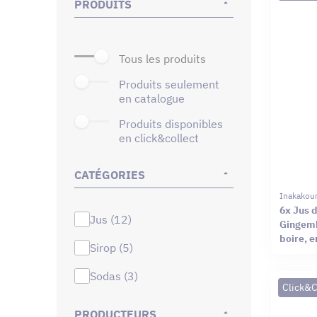
PRODUITS
tous les produits
produits seulement
en catalogue
produits disponibles
en click&collect
CATÉGORIES
Inakakou
6x Jus 
jus (12)
Gingembr
boire, e
sirop (5)
sodas (3)
Click&C
PRODUCTEURS