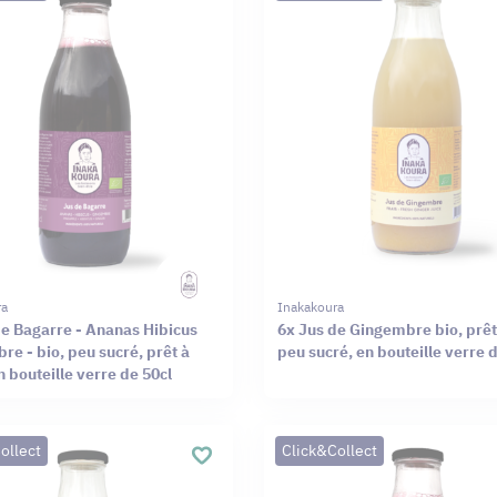
ra
Inakakoura
de Bagarre - Ananas Hibicus
6x Jus de Gingembre bio, prêt
e - bio, peu sucré, prêt à
peu sucré, en bouteille verre 
n bouteille verre de 50cl
ollect
Click&Collect