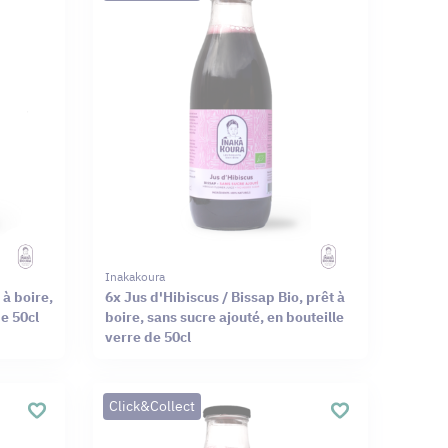
Inakakoura
 à boire,
6x Jus d'Hibiscus / Bissap Bio, prêt à
de 50cl
boire, sans sucre ajouté, en bouteille
verre de 50cl
Click&Collect