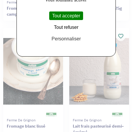
vous souhaitez activer
Ferme De Grignon
Ferme De Grignon
Fromage blanc de
Yaourt à la Vanille 2x125g
campagne
Tout accepter
Tout refuser
Personnaliser
Ferme De Grignon
Ferme De Grignon
Fromage blanc lissé
Lait frais pasteurisé demi-
écrémé