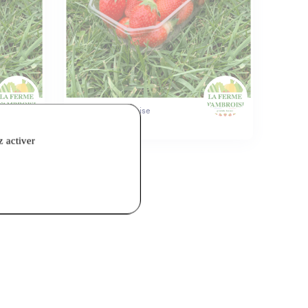
La Ferme D'ambroise
Fraises
z activer