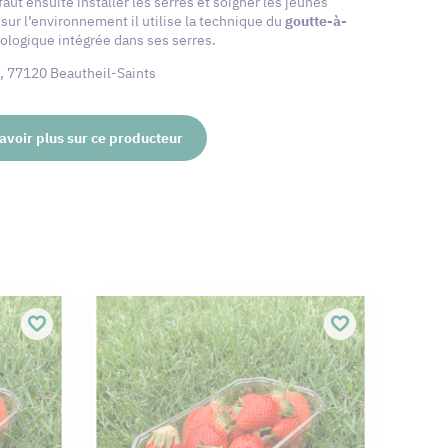
ui faut ensuite installer les serres et soigner les jeunes
 sur l’environnement il utilise la technique du
goutte-à-
iologique intégrée dans ses serres.
e, 77120 Beautheil-Saints
avoir plus sur ce producteur