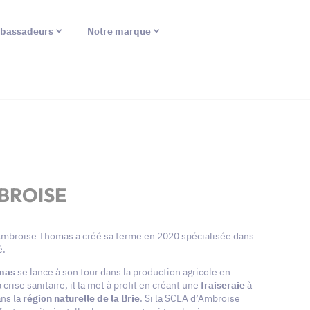
bassadeurs
Notre marque
BROISE
Ambroise Thomas a créé sa ferme en 2020 spécialisée dans
é.
omas
se lance à son tour dans la production agricole en
rise sanitaire, il la met à profit en créant une
fraiseraie
à
ans la
région naturelle de la Brie
. Si la SCEA d’Ambroise