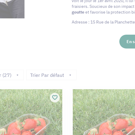
voit le jour le 1er avril 2020, il l
fraisiers. Soucieux de son impact
goutte
et favorise la protection b
Adresse : 15 Rue de la Planchett
En s
r (27)
Trier Par défaut