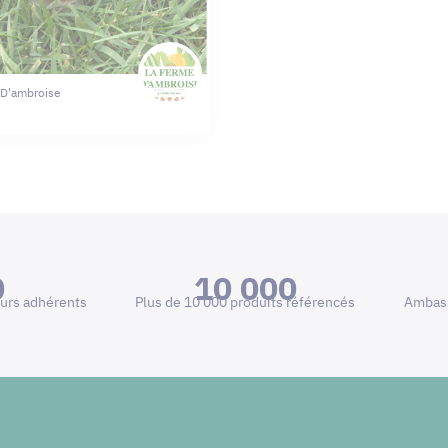
 D'ambroise
0
10 000
urs adhérents
Plus de 10 000 produits référencés
Ambass