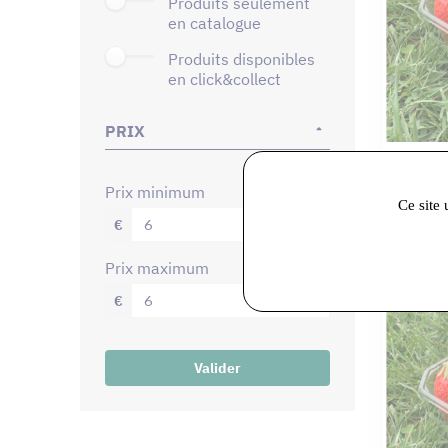
produits seulement
en catalogue
produits disponibles
en click&collect
PRIX
La Ferme
Fraises
prix minimum
Ce site 
€
prix maximum
€
Valider