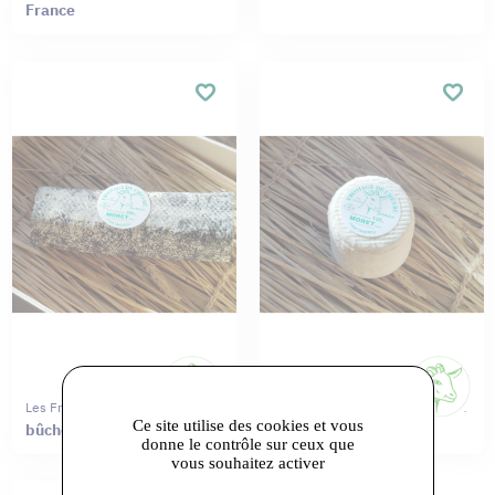
France
Les Fromages De Chèvres Moret
Les Fromages De Chèvres Moret
Ce site utilise des cookies et vous
bûche
crottin
donne le contrôle sur ceux que
vous souhaitez activer