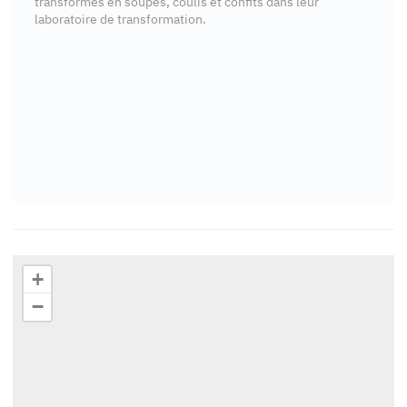
transformés en soupes, coulis et confits dans leur
laboratoire de transformation.
+
−