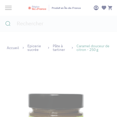
Panneau de gestion des cookies
Produit en Île-de-France
Epicerie
Pâte à
Caramel douceur de
Accueil
sucrée
tartiner
citron - 250 g