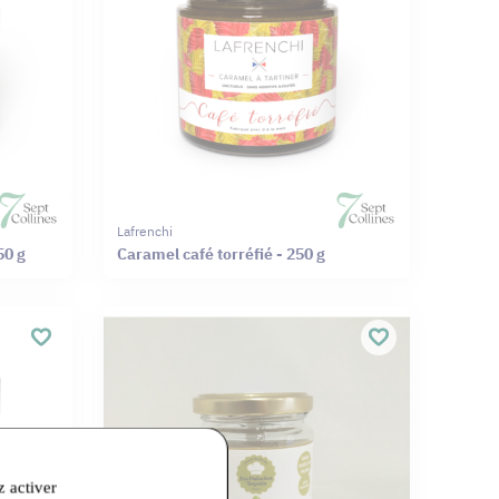
Lafrenchi
50 g
Caramel café torréfié - 250 g
z activer