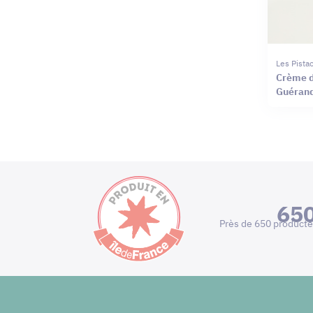
Les Pist
Crème de
Guéran
65
Près de 650 producte