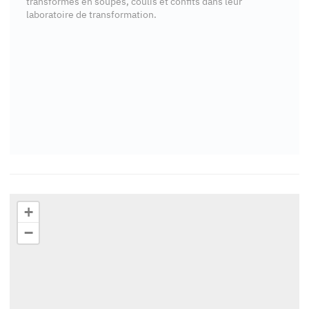
transformés en soupes, coulis et confits dans leur
laboratoire de transformation.
+
−