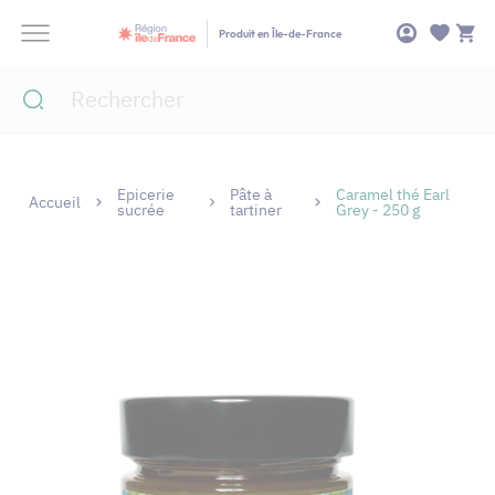
Panneau de gestion des cookies
Produit en Île-de-France
Epicerie
Pâte à
Caramel thé Earl
Accueil
sucrée
tartiner
Grey - 250 g