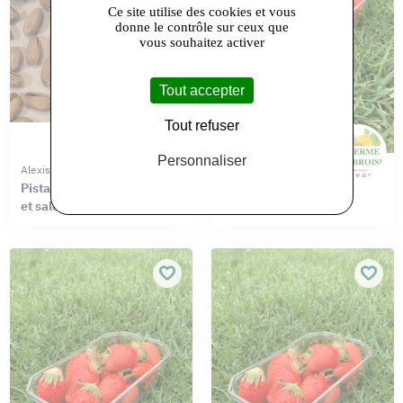
Ce site utilise des cookies et vous
donne le contrôle sur ceux que
vous souhaitez activer
Tout accepter
Tout refuser
Personnaliser
Alexis Lepers
La Ferme D'ambroise
Pistaches Akbari torréfiées
Fraises
et salées (1,5%)