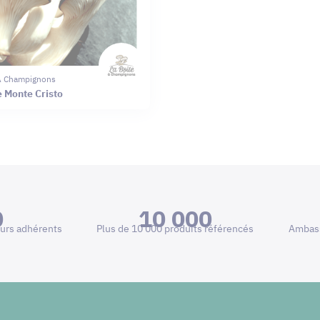
 À Champignons
e Monte Cristo
0
10 000
urs adhérents
Plus de 10 000 produits référencés
Ambass