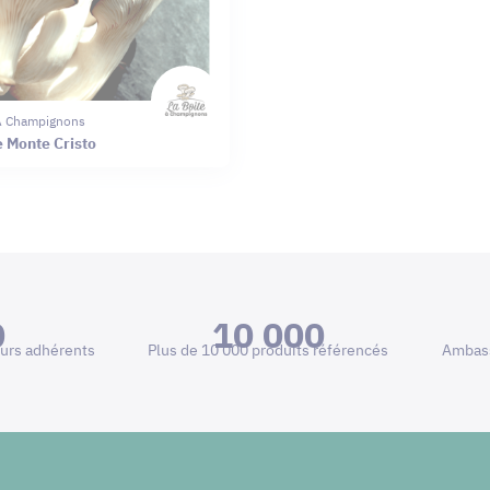
 À Champignons
e Monte Cristo
0
10 000
urs adhérents
Plus de 10 000 produits référencés
Ambass