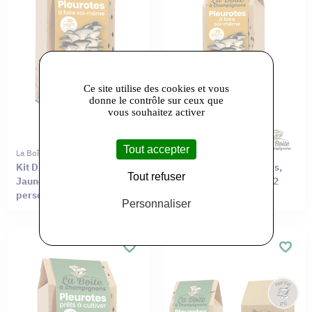
Ce site utilise des cookies et vous
donne le contrôle sur ceux que
vous souhaitez activer
Tout accepter
La Boîte À Champignons
La Boîte À Champignons
Kit DIY – Pleurotes Gris,
Kit DIY – Pleurotes Gris,
Tout refuser
Jaunes ou Roses pour 4
Jaunes ou Roses pour 2
personnes
personnes
Personnaliser