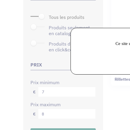
tous les produits
produits seulement
en catalogue
Ce site 
produits disponibles
en click&collect
PRIX
Ecailles 
Rillett
prix minimum
€
prix maximum
€