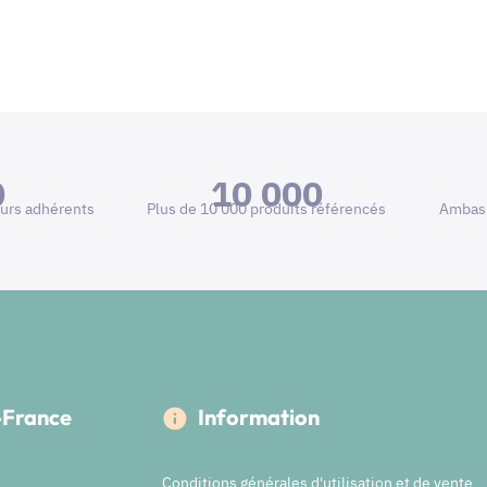
0
10 000
urs adhérents
Plus de 10 000 produits référencés
Ambass
e-France
Information
Conditions générales d'utilisation et de vente