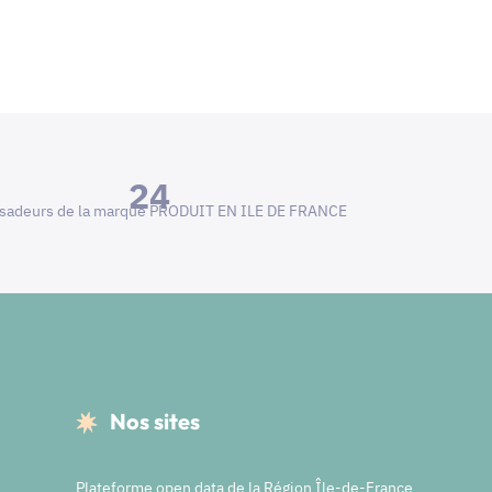
24
adeurs de la marque PRODUIT EN ILE DE FRANCE
Nos sites
Plateforme open data de la Région Île-de-France