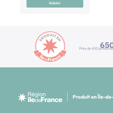
Valider
65
Près de 650 producte
Produit en Île-d