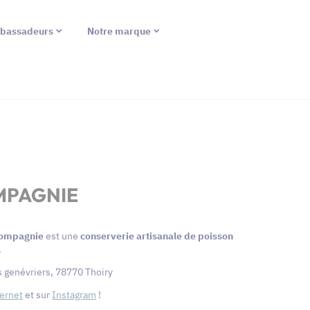
bassadeurs
Notre marque
MPAGNIE
 Compagnie
est une
conserverie artisanale de poisson
.
s genévriers, 78770 Thoiry
ternet
et sur
Instagram
!