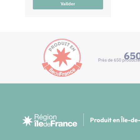
Valider
65
Près de 650 producte
Produit en Île-d