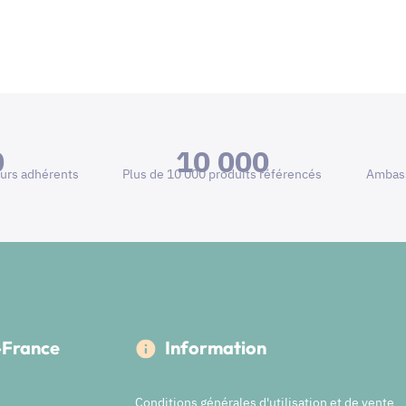
0
10 000
urs adhérents
Plus de 10 000 produits référencés
Ambass
e-France
Information
Conditions générales d'utilisation et de vente