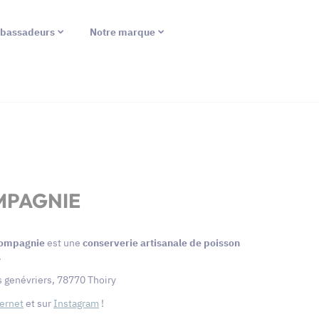
bassadeurs
Notre marque
MPAGNIE
 Compagnie
est une
conserverie artisanale de poisson
.
s genévriers, 78770 Thoiry
ternet
et sur
Instagram
!