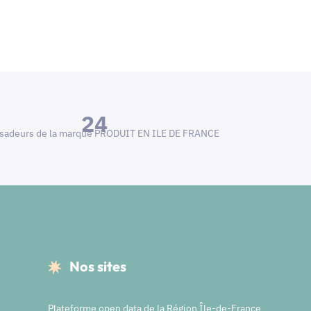
24
adeurs de la marque PRODUIT EN ILE DE FRANCE
Nos sites
Plateforme open data de la Région Île-de-France