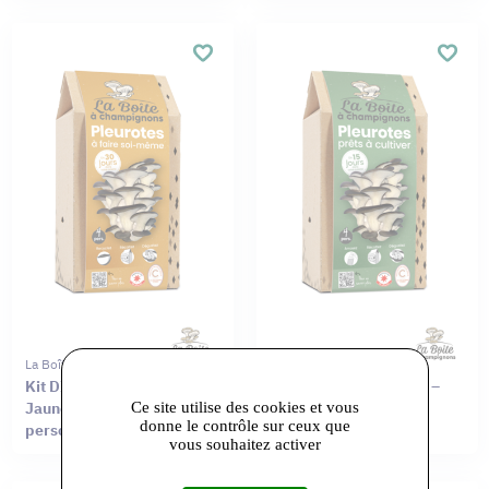
La Boîte À Champignons
La Boîte À Champignons
Kit DIY – Pleurotes Gris,
Boîtes à Champignons –
Ce site utilise des cookies et vous
Jaunes ou Roses pour 4
Prêt à Cultiver pour 4
donne le contrôle sur ceux que
personnes
personnes
vous souhaitez activer