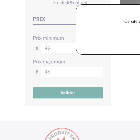
en click&collect
PRIX
Ce site 
La Distill
Vodka d
prix minimum
€
prix maximum
€
Valider