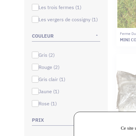
les trois fermes (1)
les vergers de cossigny (1)
Ferme Du
COULEUR
MINI C
gris (2)
rouge (2)
gris clair (1)
jaune (1)
rose (1)
PRIX
Ce site 