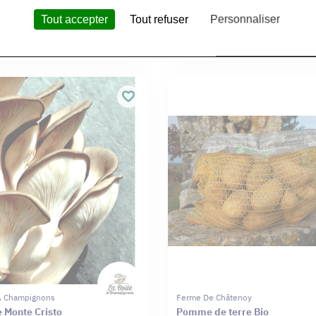
Tout accepter
Tout refuser
Personnaliser
 À Champignons
La Boîte À Champignons
célium Pleurotes Gris 1L
Pain Mycélium Pleurotes Jaun
 À Champignons
Ferme De Châtenoy
e Monte Cristo
Pomme de terre Bio