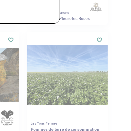
La Boîte À Champignons
es
Pain Mycélium Pleurotes Roses
Les Trois Fermes
Pommes de terre de consommation