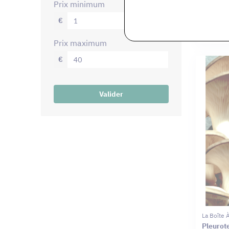
prix minimum
€
La Boîte
Pain My
prix maximum
€
Valider
La Boîte
Pleurot