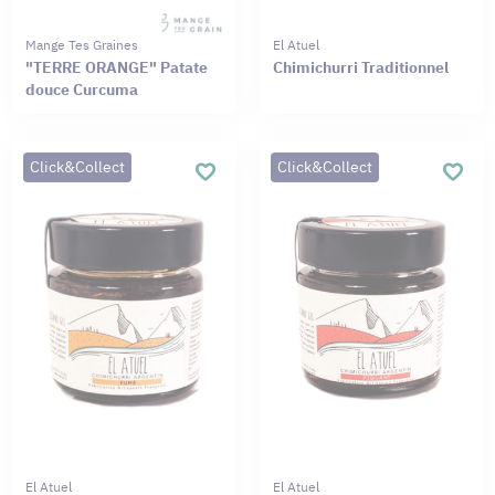
Mange Tes Graines
El Atuel
"TERRE ORANGE" Patate
Chimichurri Traditionnel
douce Curcuma
Click&Collect
Click&Collect
El Atuel
El Atuel