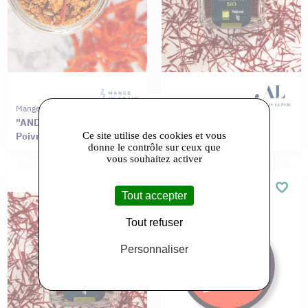
Mange Tes Graines
Alexis Lepers
"ANDALOU " Tomate,
Safran BIO
Ce site utilise des cookies et vous
Poivron, paprika fumé
donne le contrôle sur ceux que
vous souhaitez activer
Click&Collect
Tout accepter
Tout refuser
Personnaliser