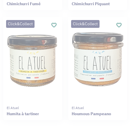
Chimichurri Fumé
Chimichurri Piquant
Click&Collect
Click&Collect
El Atuel
El Atuel
Humita à tartiner
Houmous Pampeano