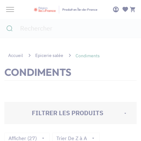
Panneau de gestion des cookies
Produit en Île-de-France
Accueil
Epicerie salée
Condiments
CONDIMENTS
FILTRER LES PRODUITS
Afficher (27)
Trier De Z à A