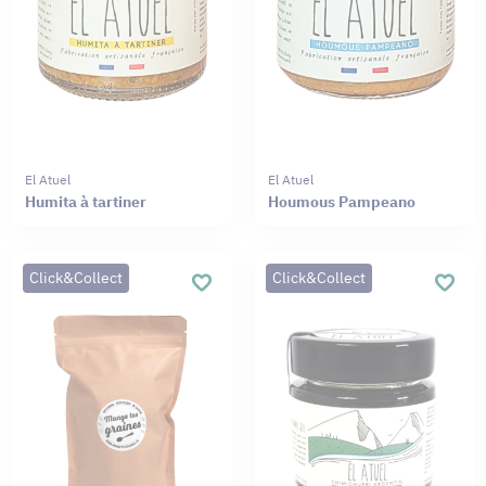
El Atuel
El Atuel
Humita à tartiner
Houmous Pampeano
Click&Collect
Click&Collect