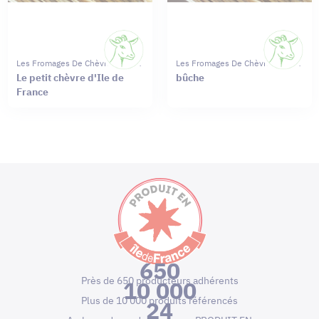
Les Fromages De Chèvres Moret
Les Fromages De Chèvres Moret
Le petit chèvre d'Ile de
bûche
France
650
Près de 650 producteurs adhérents
10 000
Plus de 10 000 produits référencés
24