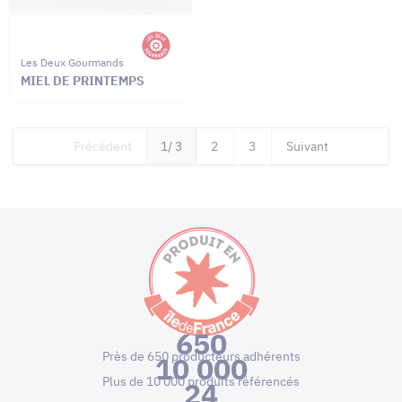
Les Deux Gourmands
MIEL DE PRINTEMPS
Précédent
1
/ 3
2
3
Suivant
650
Près de 650 producteurs adhérents
10 000
Plus de 10 000 produits référencés
24