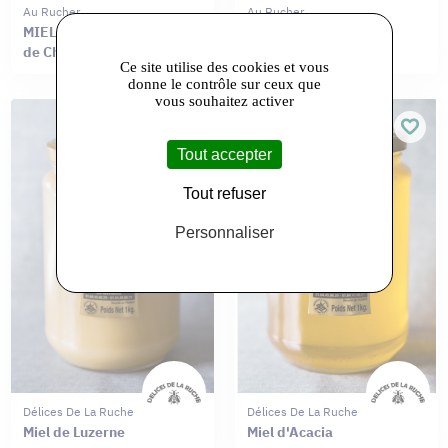
Au Rucher
Au Rucher
MIEL D’ÉTÉ Haute vallée
COFFRET DE
de Chevreuse
L’APICULTEUR
Ce site utilise des cookies et vous
donne le contrôle sur ceux que
vous souhaitez activer
Tout accepter
Tout refuser
Personnaliser
Délices De La Ruche
Délices De La Ruche
Miel de Luzerne
Miel d'Acacia