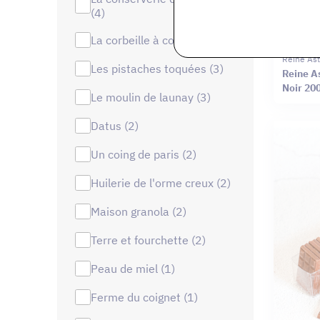
(4)
la corbeille à confitures (4)
Reine Ast
les pistaches toquées (3)
Reine As
Noir 20
le moulin de launay (3)
datus (2)
un coing de paris (2)
huilerie de l'orme creux (2)
maison granola (2)
terre et fourchette (2)
peau de miel (1)
ferme du coignet (1)