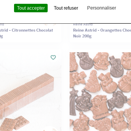
Tout accepter
Tout refuser
Personnaliser
rid
Reine Astrid
trid - Citronnettes Chocolat
Reine Astrid - Orangettes Cho
0g
Noir 200g