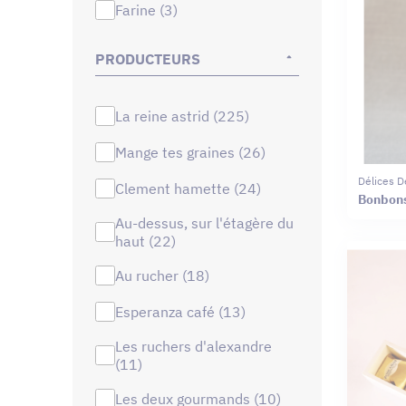
farine (3)
PRODUCTEURS
la reine astrid (225)
mange tes graines (26)
Délices D
clement hamette (24)
Bonbons
au-dessus, sur l'étagère du
haut (22)
au rucher (18)
esperanza café (13)
les ruchers d'alexandre
(11)
les deux gourmands (10)