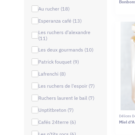
Bonbons
au rucher (18)
esperanza café (13)
les ruchers d'alexandre
(11)
les deux gourmands (10)
patrick fouquet (9)
lafrenchi (8)
les ruchers de l'espoir (7)
ruchers laurent le bail (7)
unptitbreton (7)
Délices D
cafés 24terre (6)
Miel d'A
les p'tits rocs (6)