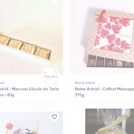
rid
Reine Astrid
trid - Marrons Glacés de Turin
Reine Astrid - Coffret Messag
ns - 85g
175g