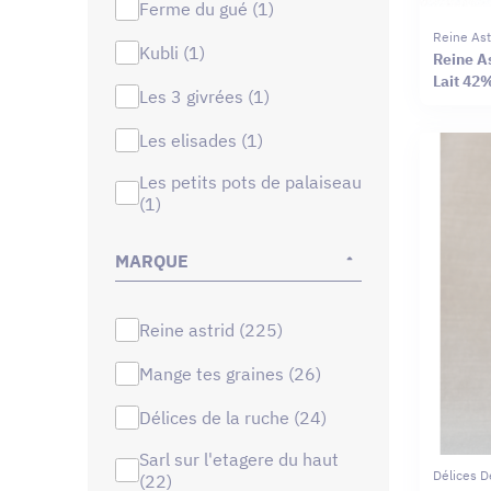
ferme du gué (1)
Reine Ast
kubli (1)
Reine As
Lait 42
les 3 givrées (1)
les elisades (1)
les petits pots de palaiseau
(1)
MARQUE
reine astrid (225)
mange tes graines (26)
délices de la ruche (24)
sarl sur l'etagere du haut
Délices D
(22)