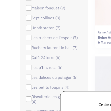
maison fouquet (9)
sept collines (8)
unptitbreton (7)
Reine Ast
les ruchers de l'espoir (7)
Reine As
6 Marro
ruchers laurent le bail (7)
café 24terre (6)
les p'tits rocs (6)
les délices du potager (5)
les petits toupins (4)
biscuiterie les gavroches
(4)
Ce site 
la conserverie de la forêt