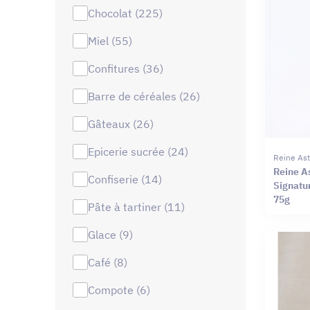
chocolat (225)
miel (55)
confitures (36)
barre de céréales (26)
gâteaux (26)
epicerie sucrée (24)
Reine Ast
Reine As
confiserie (14)
Signatu
75g
pâte à tartiner (11)
glace (9)
café (8)
compote (6)